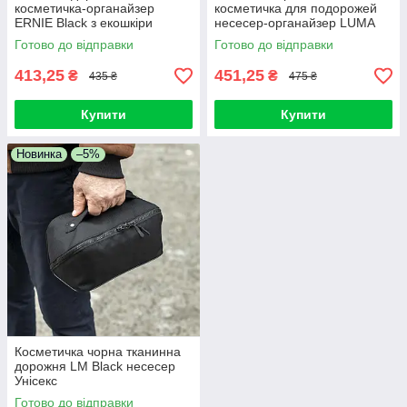
косметичка-органайзер
косметичка для подорожей
ERNIE Black з екошкіри
несесер-органайзер LUMA
несесер для подорожей
Brown з екошкіри Унісекс
Готово до відправки
Готово до відправки
413,25
451,25
₴
₴
435 ₴
475 ₴
Купити
Купити
Новинка
–5%
Косметичка чорна тканинна
дорожня LM Black несесер
Унісекс
Готово до відправки