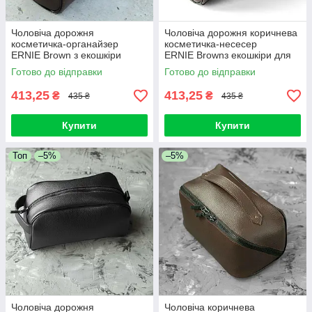
Чоловіча дорожня
Чоловіча дорожня коричнева
косметичка-органайзер
косметичка-несесер
ERNIE Brown з екошкіри
ERNIE Brownз екошкіри для
несесер для подорожей
подорожей
Готово до відправки
Готово до відправки
коричнева
413,25
413,25
₴
₴
435 ₴
435 ₴
Купити
Купити
Топ
–5%
–5%
Чоловіча дорожня
Чоловіча коричнева