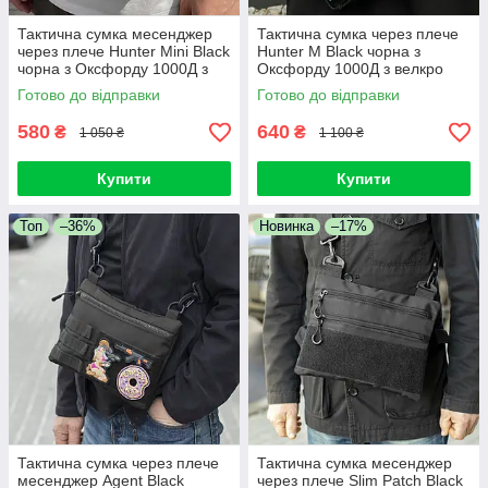
Тактична сумка месенджер
Тактична сумка через плече
через плече Hunter Mini Black
Hunter M Black чорна з
чорна з Оксфорду 1000Д з
Оксфорду 1000Д з велкро
велкро панеллю для патчів
панеллю для патчів
Готово до відправки
Готово до відправки
барсетка
месенджер барсетка
580
640
₴
₴
1 050 ₴
1 100 ₴
Купити
Купити
Топ
–36%
Новинка
–17%
Тактична сумка через плече
Тактична сумка месенджер
месенджер Agent Black
через плече Slim Patch Black