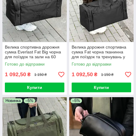
Велика спортивна дорожня
Велика дорожня спортивна
сумка Everlast Fat Big чорна
сумка Fat чорна тканинна
для поїздок та зали на 60
для поїздок та тренувань у
літрів міцна якісна
залі на 60 літрів міцна
Готово до відправки
Готово до відправки
1 092,50
1 092,50
₴
₴
1 150 ₴
1 150 ₴
Купити
Купити
Новинка
–5%
–5%