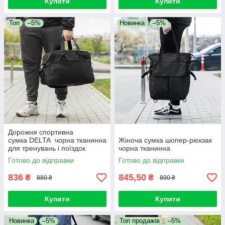
Купити
Купити
Топ
–5%
Новинка
–5%
Дорожня спортивна
сумка DELTA чорна тканинна
Жіноча сумка шопер-рюкзак
для тренувань і поїздок
чорна тканинна
молодіжна на 30 літрів
Готово до відправки
Готово до відправки
836
845,50
₴
₴
880 ₴
890 ₴
Купити
Купити
Новинка
–5%
Топ продажів
–5%