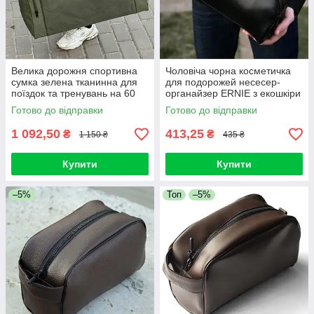
Велика дорожня спортивна
Чоловіча чорна косметичка
сумка зелена тканинна для
для подорожей несесер-
поїздок та тренувань на 60
органайзер ERNIE з екошкіри
літрів Fat Green міцна
Унісекс
Готово до відправки
Готово до відправки
1 092,50
413,25
₴
₴
1 150 ₴
435 ₴
Купити
Купити
–5%
Топ
–5%