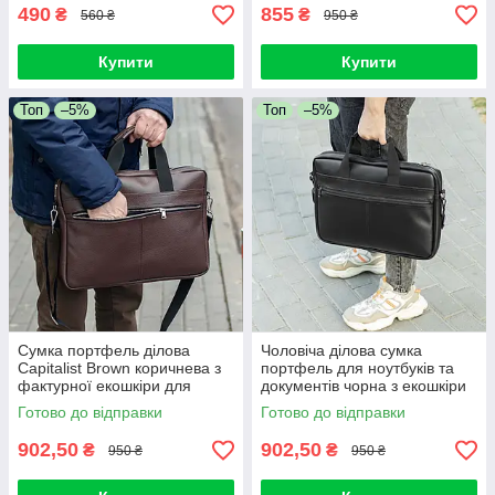
490
855
₴
₴
560 ₴
950 ₴
Купити
Купити
Топ
–5%
Топ
–5%
Сумка портфель ділова
Чоловіча ділова сумка
Capitalist Brown коричнева з
портфель для ноутбуків та
фактурної екошкіри для
документів чорна з екошкіри
ноутбука 15.6 та документів
Capitalist
Готово до відправки
Готово до відправки
А4
902,50
902,50
₴
₴
950 ₴
950 ₴