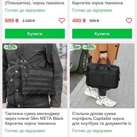
(Планшетка), чорна тканинна
барсетка чорна тканинна
з VELCRO та системою
Готово до відправки
Готово до відправки
MOLLE, (26х19х 2 см)
699
490
₴
₴
1 100 ₴
590 ₴
Купити
Купити
–12%
Топ
–10%
Тактична сумка месенджер
Стильна ділова сумка
через плече Slim META Black
портфель Capitalist чорна
барсетка чорна тканинна
для ноутбука та документів із
еко-шкіри якісна
Готово до відправки
Готово до відправки