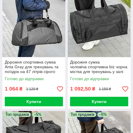
Дорожня спортивна сумка
Дорожня сумка
Anta Gray для тренувань та
чоловіча спортивна biz чорна
поїздок на 47 літрів сірого
містка для тренувань у залі
кольору
та подорожей на 60 литров
Готово до відправки
Готово до відправки
1 064
1 092,50
₴
₴
1 120 ₴
1 150 ₴
Купити
Купити
Топ продажів
–5%
Топ продажів
–5%