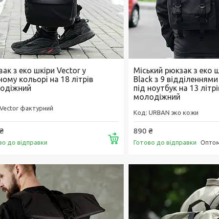
ак з еко шкіри Vector у
Міський рюкзак з еко 
ому кольорі на 18 літрів
Black з 9 відділеннями
одіжний
під ноутбук на 13 літрі
молодіжний
Vector фактурний
URBAN эко кожи
₴
890 ₴
Купити
во до відправки
Готово до відправки
Оптом 