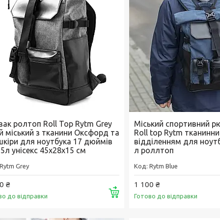
зак ролтоп Roll Top Rytm Grey
Міський спортивний рю
ий міський з тканини Оксфорд та
Roll top Rytm тканинни
шкіри для ноутбука 17 дюймів
відділенням для ноутб
5л унісекс 45х28х15 см
л роллтоп
Rytm Grey
Rytm Blue
0 ₴
1 100 ₴
Купити
во до відправки
Готово до відправки