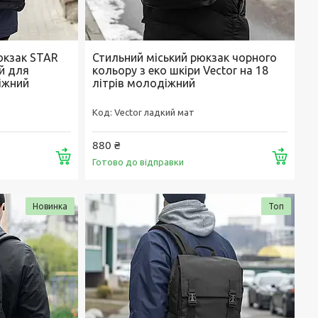
юкзак STAR
Стильний міський рюкзак чорного
й для
кольору з еко шкіри Vector на 18
іжний
літрів молодіжний
Vector ладкий мат
880 ₴
Купити
Купи
Готово до відправки
Новинка
Топ