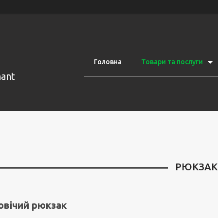
Головна
Товари та послуги
nant
РЮКЗАК
овічий рюкзак