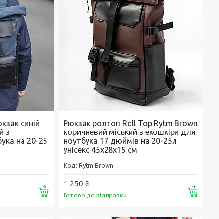
кзак синій
Рюкзак ролтоп Roll Top Rytm Brown
й з
коричневий міський з екошкіри для
ука на 20-25
ноутбука 17 дюймів на 20-25л
унісекс 45х28х15 см
Rytm Brown
1 250 ₴
Купити
Купи
Готово до відправки