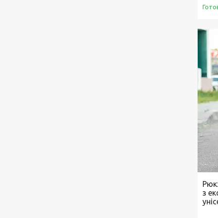
Гото
Рюкз
з е
уніс