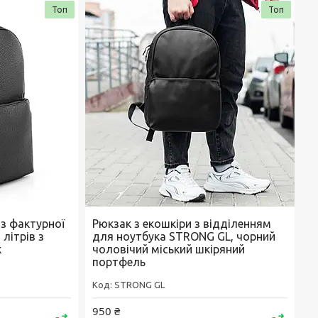
Топ
Топ
 з фактурної
Рюкзак з екошкіри з відділенням
 літрів з
для ноутбука STRONG GL, чорний
к
чоловічий міський шкіряний
портфель
STRONG GL
950 ₴