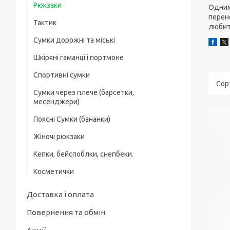
Рюкзаки
Одним 
перен
Тактик
любите
Сумки дорожні та міські
Шкіряні гаманці і портмоне
Спортивні сумки
Зажим для грошей
Сумки через плече (барсетки,
месенджери)
Поясні Сумки (бананки)
Жіночі рюкзаки
Кепки, бейспоблки, снепбеки.
Косметички
Доставка і оплата
Повернення та обмін