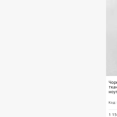
Чор
тка
ноу
1 15