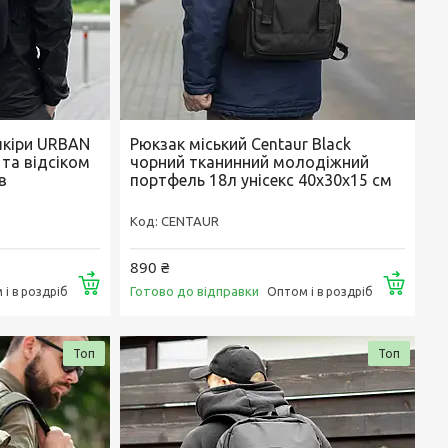
шкіри URBAN
Рюкзак міський Centaur Black
 та відсіком
чорний тканинний молодіжний
в
портфель 18л унісекс 40х30х15 см
CENTAUR
890 ₴
Купити
Купи
Готово до відправки
і в роздріб
Оптом і в роздріб
Топ
Топ