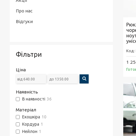
Акції
Про нас
Відгуки
Рюк
чор
ноу
уніс
Фільтри
1 25
Ціна
Гото
Наявність
В наявності
36
Матеріал
Екошкіра
10
Кордура
1
Нейлон
1