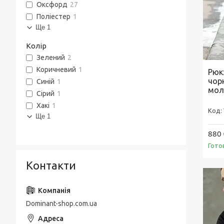
Оксфорд
27
Поліестер
1
Ще 1
Колір
Зелений
2
Коричневий
1
Рюкз
чорн
Синій
1
мол
Сірий
1
Хакі
1
Ще 1
880 
Гото
Контакти
Dominant-shop.com.ua