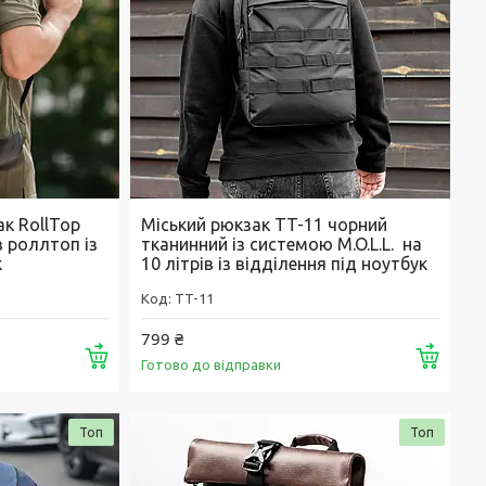
к RollTop
Міський рюкзак TT-11 чорний
в роллтоп із
тканинний із системою M.O.L.L. на
к
10 літрів із відділення під ноутбук
TT-11
799 ₴
Купити
Купи
Готово до відправки
Топ
Топ