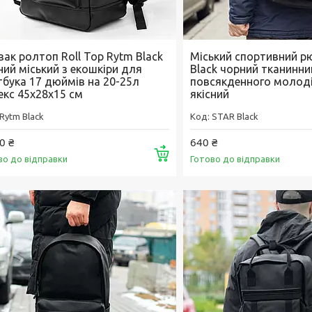
зак ролтоп Roll Top Rytm Black
Міський спортивний р
ний міський з екошкіри для
Black чорний тканинни
тбука 17 дюймів на 20-25л
повсякденного молод
екс 45х28х15 см
якісний
Rytm Black
STAR Black
0 ₴
640 ₴
Купити
во до відправки
Готово до відправки