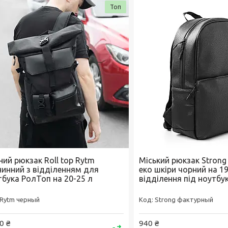
Топ
ний рюкзак Roll top Rytm
Міський рюкзак Strong
нинний з відділенням для
еко шкіри чорний на 19
тбука РолТоп на 20-25 л
відділення під ноутбу
Rytm черный
Strong фактурный
0 ₴
940 ₴