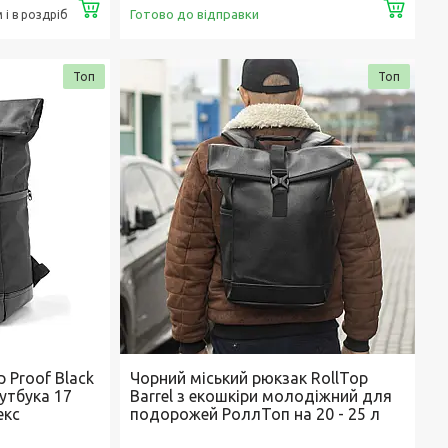
Купити
Купи
Готово до відправки
і в роздріб
Топ
Топ
 Proof Black
Чорний міський рюкзак RollTop
утбука 17
Barrel з екошкіри молодіжний для
екс
подорожей РоллТоп на 20 - 25 л