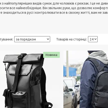
з найпопулярніших видів сумок для чоловіків є рюкзак. І це не ди
осити все найнеобхідніше. Він звільняє руки, що дозволяє комфорт
 знаходиться в русі і контролювати все в своєму житті, вам не за
Новинка