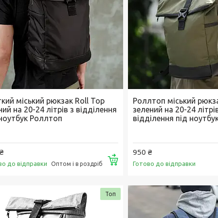
кий міський рюкзак Roll Top
Роллтоп міський рюкза
ий на 20-24 літрів з відділення
зелений на 20-24 літрі
 ноутбук Роллтоп
відділення під ноутбу
₴
950 ₴
Купити
во до відправки
Готово до відправки
Оптом і в роздріб
Топ