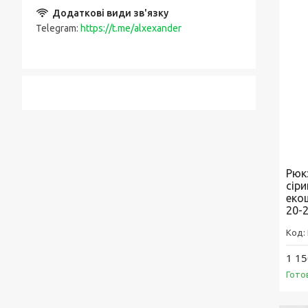
Telegram
https://t.me/alxexander
Рюк
сір
еко
20-2
1 15
Гото