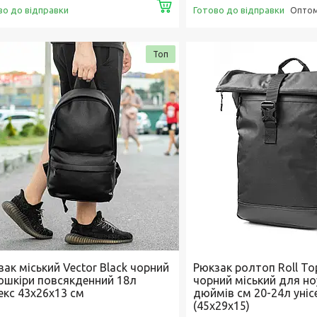
Купити
во до відправки
Готово до відправки
Оптом 
Топ
ак міський Vector Black чорний
Рюкзак ролтоп Roll Top
кошкіри повсякденний 18л
чорний міський для но
екс 43х26х13 см
дюймів см 20-24л уніс
(45х29х15)