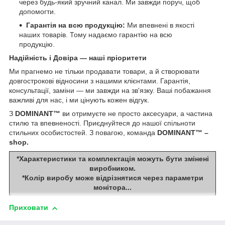
через будь-який зручний канал. Ми завжди поруч, щоб
допомогти.
Гарантія на всю продукцію:
Ми впевнені в якості
наших товарів. Тому надаємо гарантію на всю
продукцію.
Надійність і Довіра — наші пріоритети
Ми прагнемо не тільки продавати товари, а й створювати
довгострокові відносини з нашими клієнтами. Гарантія,
консультації, заміни — ми завжди на зв'язку. Ваші побажання
важливі для нас, і ми цінують кожен відгук.
З
DOMINANT™
ви отримуєте не просто аксесуари, а частина
стилю та впевненості. Приєднуйтеся до нашої спільноти
стильних особистостей. З повагою, команда
DOMINANT™ –
shop.
*Характеристики та комплектація можуть бути змінені
виробником.
*Колір виробу може відрізнятися через параметри
монітора...
Приховати