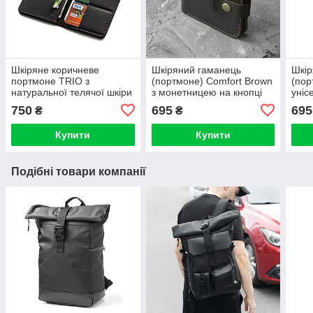
Шкіряне коричневе
Шкіряний гаманець
Шкір
портмоне TRIO з
(портмоне) Comfort Brown
(пор
натуральної телячої шкіри
з монетницею на кнопці
уніс
ручної роботи Гаманець
темно-коричневий Crazy
мон
750
695
695
₴
₴
Купюрник
Horse
Купити
Купити
Подібні товари компанії