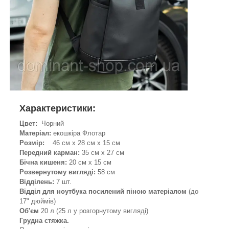
Характеристики:
Цвет:
Чорний
Матеріал:
екошкіра Флотар
Розмір:
46 см х 28 см х 15 см
Передний карман:
35 см х 27 см
Бічна кишеня:
20 см х 15 см
Розвернутому вигляді:
58 см
Відділень:
7 шт.
Відділ для ноутбука посилений піною матеріалом
(до
17" дюймів)
Об'єм
20 л (25 л у розгорнутому вигляді)
Грудна стяжка.