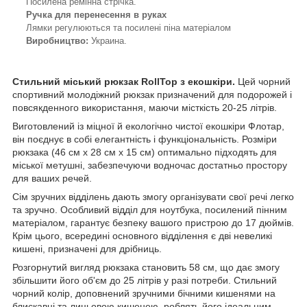
Посилена ремінна стрічка.
Ручка для перенесення в руках
Лямки регулюються та посилені піна матеріалом
Виробництво:
Украина.
Стильний міський рюкзак RollTop з екошкіри.
Цей чорний
спортивний молодіжний рюкзак призначений для подорожей і
повсякденного використання, маючи місткість 20-25 літрів.
Виготовлений із міцної й екологічно чистої екошкіри Флотар,
він поєднує в собі елегантність і функціональність. Розміри
рюкзака (46 см х 28 см х 15 см) оптимально підходять для
міської метушні, забезпечуючи водночас достатньо простору
для ваших речей.
Сім зручних відділень дають змогу організувати свої речі легко
та зручно. Особливий відділ для ноутбука, посилений пінним
матеріалом, гарантує безпеку вашого пристрою до 17 дюймів.
Крім цього, всередині основного відділення є дві невеликі
кишені, призначені для дрібниць.
Розгорнутий вигляд рюкзака становить 58 см, що дає змогу
збільшити його об'єм до 25 літрів у разі потреби. Стильний
чорний колір, доповнений зручними бічними кишенями на
блискавці та лицьовою кишенею, роблять його ідеальним