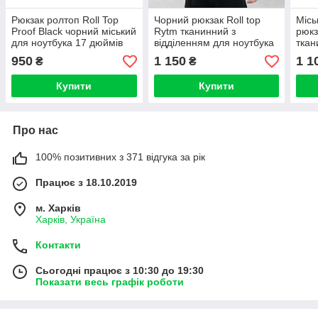
Рюкзак ролтоп Roll Top
Чорний рюкзак Roll top
Місь
Proof Black чорний міський
Rytm тканинний з
рюкз
для ноутбука 17 дюймів
відділенням для ноутбука
ткан
см 20-24л унісекс
РолТоп на 20-25 л
для 
950
1 150
1 1
₴
₴
(45х29х15)
рол
Купити
Купити
Про нас
100% позитивних з 371 відгука за рік
Працює з 18.10.2019
м. Харків
Харків, Україна
Контакти
Сьогодні працює з 10:30 до 19:30
Показати весь графік роботи