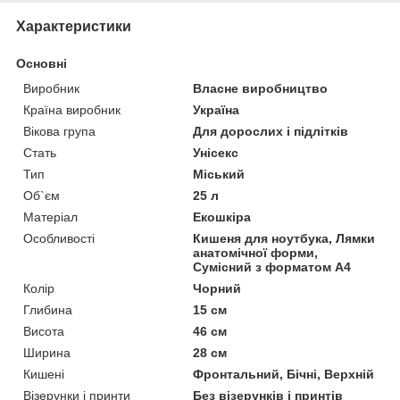
Характеристики
Основні
Виробник
Власне виробництво
Країна виробник
Україна
Вікова група
Для дорослих і підлітків
Стать
Унісекс
Тип
Міський
Об`єм
25 л
Матеріал
Екошкіра
Особливості
Кишеня для ноутбука, Лямки
анатомічної форми,
Сумісний з форматом А4
Колір
Чорний
Глибина
15 см
Висота
46 см
Ширина
28 см
Кишені
Фронтальний, Бічні, Верхній
Візерунки і принти
Без візерунків і принтів