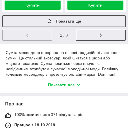
Купити
Купити
Показати ще
1
/ 3
Сумка-месенджер створена на основі традиційної листоноші
сумки. Це стильний аксесуар, який шиється з шкіри або
міцного текстилю. Сумка носиться через плече і є
невід'ємним атрибутом сучасної молодіжної моди. Розкішну
колекцію месенджерів презентує онлайн-маркет Dominant.
Показати все
Оригінальні сумки через плече
У магазині представлений великий вибір самих різних
Про нас
месенджерів. Це - виконані в стриманому стилі вироби з
висококласної шкіри чорного і коричневого кольору, а також
100% позитивних з 371 відгука за рік
текстильні бежеві сумки з шкіряними ременями-застібками.
Декор у вигляді брендових лейблів, нашивок та незвичайної
Працює з 18.10.2019
фурнітури - родзинка привабливих моделей. Сумки з міцними