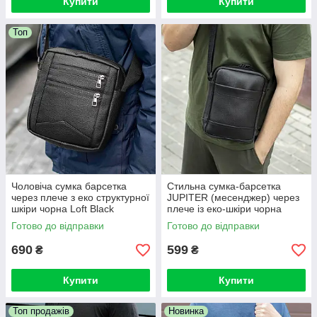
Купити
Купити
Топ
Чоловіча сумка барсетка
Стильна сумка-барсетка
через плече з еко структурної
JUPITER (месенджер) через
шкіри чорна Loft Black
плече із еко-шкіри чорна
месенджер
молодіжна
Готово до відправки
Готово до відправки
690
599
₴
₴
Купити
Купити
Топ продажів
Новинка