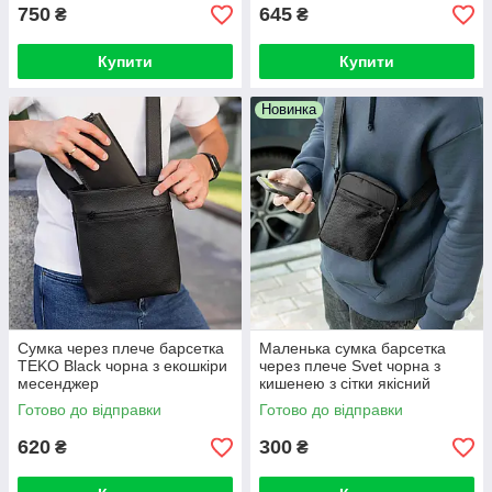
750
645
₴
₴
Купити
Купити
Новинка
Cумка через плече барсетка
Маленька сумка барсетка
TEKO Black чорна з екошкіри
через плече Svet чорна з
месенджер
кишенею з сітки якісний
молодіжний месенджер
Готово до відправки
Готово до відправки
620
300
₴
₴