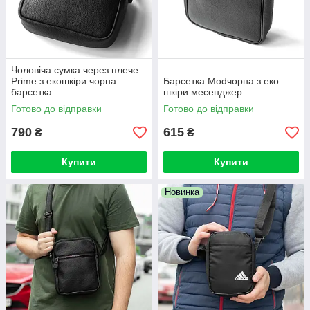
Чоловіча сумка через плече
Prime з екошкіри чорна
Барсетка Modчорна з еко
барсетка
шкіри месенджер
Готово до відправки
Готово до відправки
790
615
₴
₴
Купити
Купити
Новинка