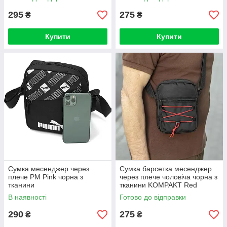
295
275
₴
₴
Купити
Купити
Сумка месенджер через
Сумка барсетка месенджер
плече PM Pink чорна з
через плече чоловіча чорна з
тканини
тканини KOMPAKT Red
молодіжна
В наявності
Готово до відправки
290
275
₴
₴