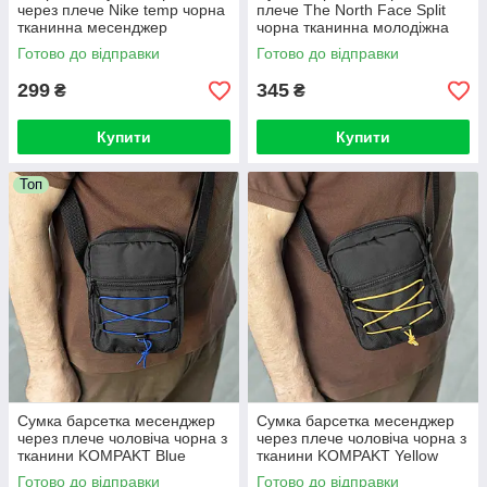
через плече Nike temp чорна
плече The North Face Split
тканинна месенджер
чорна тканинна молодіжна
месенджер tnf
Готово до відправки
Готово до відправки
299
345
₴
₴
Купити
Купити
Топ
Сумка барсетка месенджер
Сумка барсетка месенджер
через плече чоловіча чорна з
через плече чоловіча чорна з
тканини KOMPAKT Blue
тканини KOMPAKT Yellow
молодіжна
молодіжна
Готово до відправки
Готово до відправки