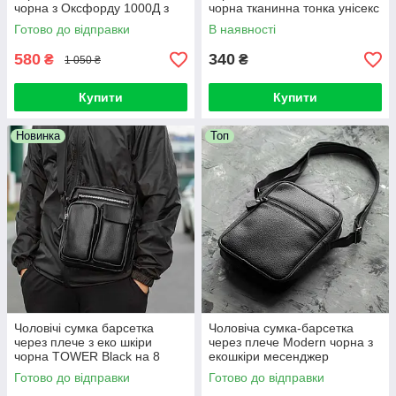
чорна з Оксфорду 1000Д з
чорна тканинна тонка унісекс
велкро панеллю для патчів
18х10х2 см
Готово до відправки
В наявності
барсетка
580
340
₴
₴
1 050 ₴
Купити
Купити
Новинка
Топ
Чоловічі сумка барсетка
Чоловіча сумка-барсетка
через плече з еко шкіри
через плече Modern чорна з
чорна TOWER Black на 8
екошкіри месенджер
відділень сумка-месенджер
Готово до відправки
Готово до відправки