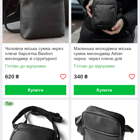
Чоловіча міська сумка через
Маленька молодіжна міська
плече барсетка Bastion
сумка месенджер Adver
месенджер зі структурної
чорна через плече для
екошкіри чорна наплена
повсякденного носіння
Готово до відправки
Готово до відправки
620
340
₴
₴
Купити
Купити
Топ