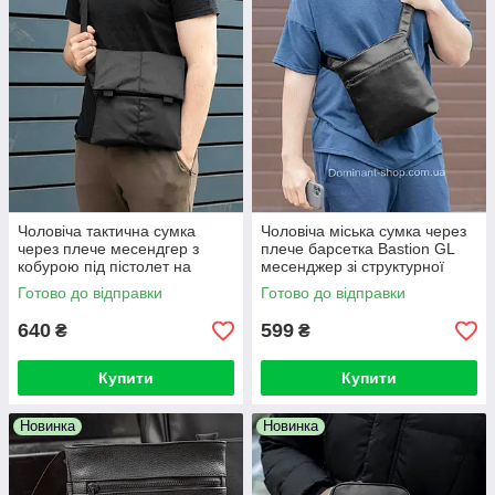
Чоловіча тактична сумка
Чоловіча міська сумка через
через плече месендгер з
плече барсетка Bastion GL
кобурою під пістолет на
месенджер зі структурної
липучку TACTIC Classic
екошкіри чорна наплена
Готово до відправки
Готово до відправки
640
599
₴
₴
Купити
Купити
Новинка
Новинка