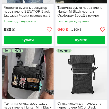
Чоловіча сумка месенджер
Тактична сумка через плече
через плече SENATOR Black
Hunter M Black чорна з
Екошкіра Чорна планшетка 3
Оксфорду 1000Д з велкро
відділення
панеллю для патчів
Готово до відправки
Готово до відправки
месенджер барсетка
680
640
₴
₴
1 100 ₴
Купити
Купити
Топ
–45%
Новинка
Тактична сумка месенджер
Сумка чохол для телефону
через плече Hunter Mini Black
через плече MOBI Black