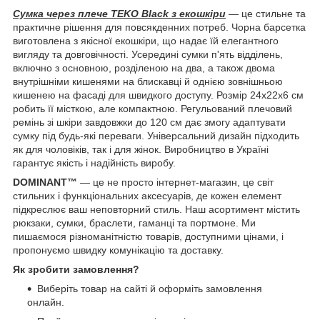
Сумка через плече TEKO Black з екошкіри
— це стильне та
практичне рішення для повсякденних потреб. Чорна барсетка
виготовлена з якісної екошкіри, що надає їй елегантного
вигляду та довговічності. Усередині сумки п'ять відділень,
включно з основною, розділеною на два, а також двома
внутрішніми кишенями на блискавці й однією зовнішньою
кишенею на фасаді для швидкого доступу. Розмір 24х22х6 см
робить її місткою, але компактною. Регульований плечовий
ремінь зі шкіри завдовжки до 120 см дає змогу адаптувати
сумку під будь-які переваги. Універсальний дизайн підходить
як для чоловіків, так і для жінок. Виробництво в Україні
гарантує якість і надійність виробу.
DOMINANT™
— це не просто інтернет-магазин, це світ
стильних і функціональних аксесуарів, де кожен елемент
підкреслює ваш неповторний стиль. Наш асортимент містить
рюкзаки, сумки, браслети, гаманці та портмоне. Ми
пишаємося різноманітністю товарів, доступними цінами, і
пропонуємо швидку комунікацію та доставку.
Як зробити замовлення?
Виберіть товар на сайті й оформіть замовлення
онлайн.