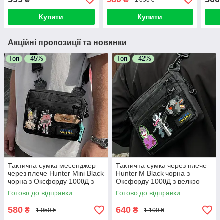
чорна наплена
панеллю для патчів
барсетка
Купити
Купити
Акційні пропозиції та новинки
Топ
–45%
Топ
–42%
Тактична сумка месенджер
Тактична сумка через плече
через плече Hunter Mini Black
Hunter M Black чорна з
чорна з Оксфорду 1000Д з
Оксфорду 1000Д з велкро
велкро панеллю для патчів
панеллю для патчів
Готово до відправки
Готово до відправки
барсетка
месенджер барсетка
580
640
₴
₴
1 050 ₴
1 100 ₴