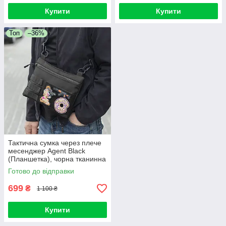
Купити
Купити
Топ
–36%
Тактична сумка через плече
месенджер Agent Black
(Планшетка), чорна тканинна
з VELCRO та системою
Готово до відправки
MOLLE, (26х19х 2 см)
699
₴
1 100 ₴
Купити