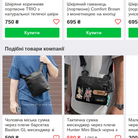
Шкіряне коричневе
Шкіряний гаманець
Шкір
портмоне TRIO з
(портмоне) Comfort Brown
(пор
натуральної телячої шкіри
з монетницею на кнопці
уніс
ручної роботи Гаманець
темно-коричневий Crazy
мон
750
695
695
₴
₴
Купюрник
Horse
Купити
Купити
Подібні товари компанії
Чоловіча міська сумка
Тактична сумка
Мале
через плече барсетка
месенджер через плече
чере
Bastion GL месенджер зі
Hunter Mini Black чорна з
кише
структурної екошкіри
Оксфорду 1000Д з велкро
мол
599
580
300
₴
₴
1 050 ₴