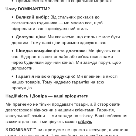
Приймаємо замовлення і в соціальних мережах.
Чому DOMINANTTM?
Великий вибір:
Від стильних рюкзаків до
елегантного годинника — ми маємо все, щоб
підкреслити ваш індивідуальний стиль.
Доступні ціни:
Ми вважаємо, що стиль не має бути
дорогим. Тому наші ціни приємно здивують вас.
Швидка комунікація та доставка:
Ми цінують ваш
час. Відправте запит онлайн або зв'язатися з нами
через будь-який зручний канал. Ми завжди поруч, щоб
допомогти.
Гарантія на всю продукцію:
Ми впевнені в якості
наших товарів. Тому надаємо гарантію на всю
продукцію.
Надійність і Довіра — наші пріоритети
Ми прагнемо не тільки продавати товари, а й створювати
довгострокові відносини з нашими клієнтами. Гарантія,
консультації, заміни — ми завжди на зв'язку. Ваші побажання
важливі для нас, і ми цінують кожен
відгук.
З
DOMINANT™
ви отримуєте не просто аксесуари, а частина
стилю та впевненості. Приєднуйтеся до нашої спільноти