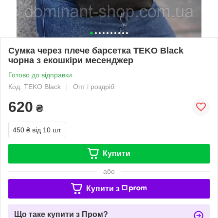
Cумка через плече барсетка TEKO Black
чорна з екошкіри месенджер
Готово до відправки
Код: TEKO Black
Опт і роздріб
620
₴
450 ₴
від 10 шт.
Купити
або
Купити з
Що таке купити з Пром?