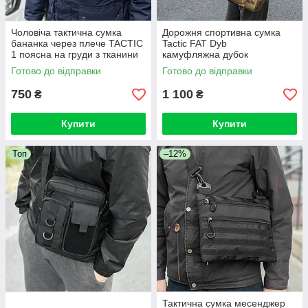
Чоловіча тактична сумка
Дорожня спортивна сумка
бананка через плече TACTIC
Tactic FAT Dyb
1 поясна на груди з тканини
камуфляжна дубок
зелена
тканинний для поїздок на 60
Готово до відправки
Готово до відправки
л
750
1 100
₴
₴
Купити
Купити
Топ
–12%
Тактична сумка месенджер