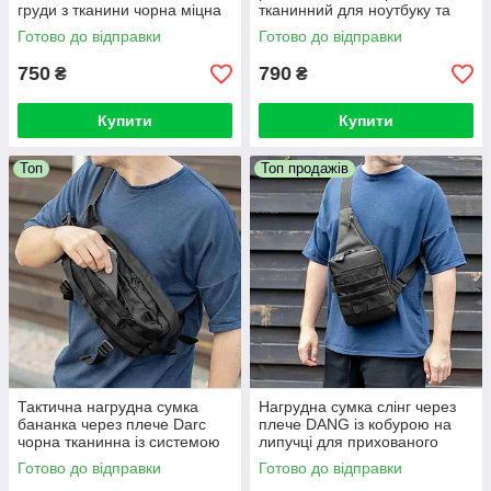
груди з тканини чорна міцна
тканинний для ноутбуку та
подорожей міцний
Готово до відправки
Готово до відправки
750
790
₴
₴
Купити
Купити
Топ
Топ продажів
Тактична нагрудна сумка
Нагрудна сумка слінг через
бананка через плече Darc
плече DANG із кобурою на
чорна тканинна із системою
липучці для прихованого
Molle бананка
носіння зброї сумка-кобура
Готово до відправки
Готово до відправки
чорна