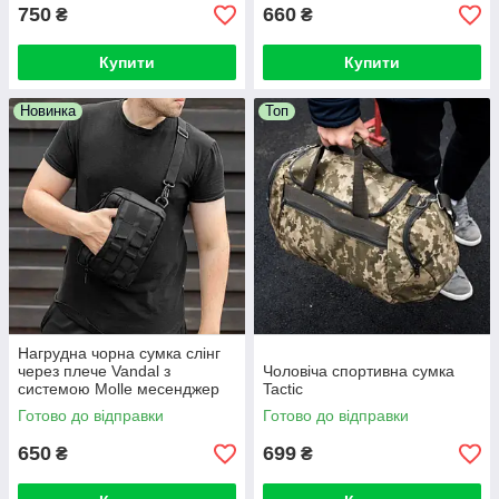
750
660
₴
₴
Купити
Купити
Новинка
Топ
Нагрудна чорна сумка слінг
через плече Vandal з
Чоловіча спортивна сумка
системою Molle месенджер
Tactic
Готово до відправки
Готово до відправки
650
699
₴
₴