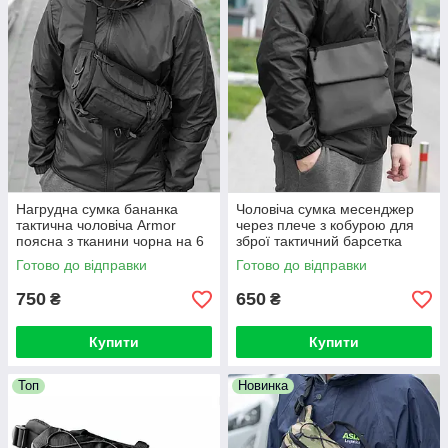
Нагрудна сумка бананка
Чоловіча сумка месенджер
тактична чоловіча Armor
через плече з кобурою для
поясна з тканини чорна на 6
зброї тактичний барсетка
відділень
планшетка чорна Tactic Tablet
Готово до відправки
Готово до відправки
750
650
₴
₴
Купити
Купити
Топ
Новинка