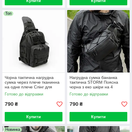
Купити
Купити
Топ
Чорна тактична нагрудна
Нагрудна сумка бананка
сумка через плече тканинна
тактична STORM Поясна
на одне плече Слінг для
чорна з еко шкіри на 4
міста
відділень
Готово до відправки
Готово до відправки
790
790
₴
₴
Купити
Купити
Новинка