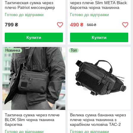
Тактическая сумка через
через плече Slim META Black
плечо Patriot мессенджер
барсетка чорна тканинна
Готово до відправки
Готово до відправки
799
490
₴
₴
560 ₴
Купити
Купити
Новинка
Топ
Тактична сумка через плече
Велика сумка бананка через
BLOK Slim чорна тканина
плече чорна тканинна з
барсетка
карабіном чоловіча TAC-2
Black сумка поясна Тактична
Готово до відправки
Готово до відправки