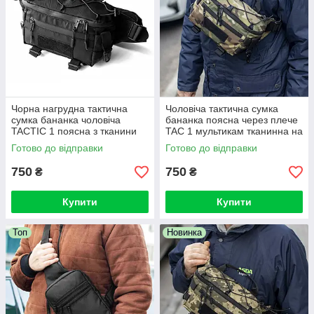
Чорна нагрудна тактична
Чоловіча тактична сумка
сумка бананка чоловіча
бананка поясна через плече
TACTIC 1 поясна з тканини
TAC 1 мультикам тканинна на
на 5 відділень
груди
Готово до відправки
Готово до відправки
750
750
₴
₴
Купити
Купити
Топ
Новинка