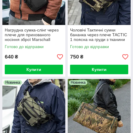
Нагрудна сумка-слінг через
Чоловічі Тактичні сумки
плече для прихованого
бананка через плече TACTIC
носіння зброї Marschall
1 поясна на груди з тканини
Кобура-сумка чорна
піксель
Готово до відправки
Готово до відправки
тканинна
640
750
₴
₴
Купити
Купити
Новинка
Новинка