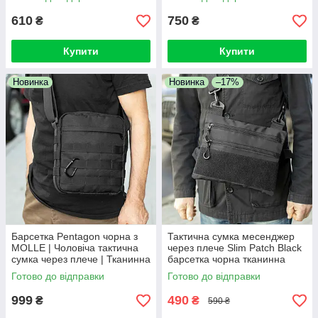
610
750
₴
₴
Купити
Купити
Новинка
Новинка
–17%
Барсетка Pentagon чорна з
Тактична сумка месенджер
MOLLE | Чоловіча тактична
через плече Slim Patch Black
сумка через плече | Тканинна
барсетка чорна тканинна
Готово до відправки
Готово до відправки
999
490
₴
₴
590 ₴