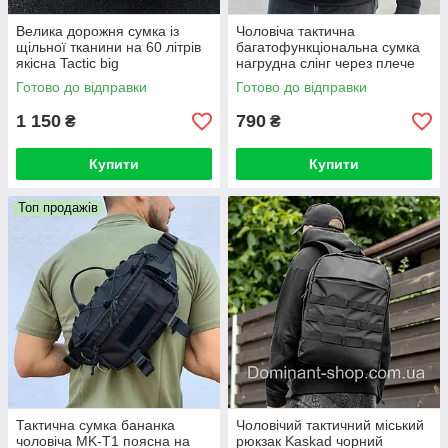
Велика дорожня сумка із
Чоловіча тактична
щільної тканини на 60 літрів
багатофункціональна сумка
якісна Tactic big
нагрудна слінг через плече
Cordura піксельна ВСУ
Cord однолямковий рюкзак з
Готово до відправки
Готово до відправки
MOLLE
1 150
790
₴
₴
Купити
Купити
Топ продажів
Тактична сумка бананка
Чоловічий тактичний міський
чоловіча MK-T1 поясна на
рюкзак Kaskad чорний