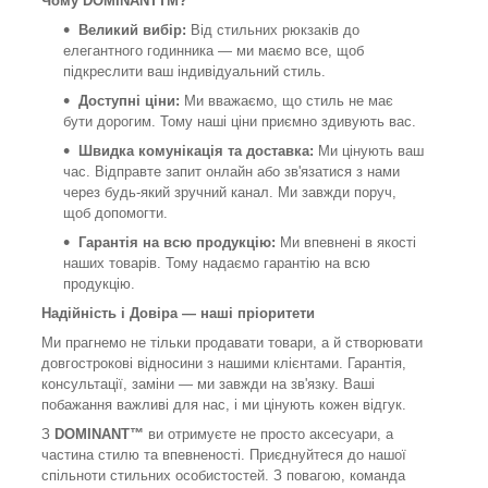
Чому DOMINANTTM?
Великий вибір:
Від стильних рюкзаків до
елегантного годинника — ми маємо все, щоб
підкреслити ваш індивідуальний стиль.
Доступні ціни:
Ми вважаємо, що стиль не має
бути дорогим. Тому наші ціни приємно здивують вас.
Швидка комунікація та доставка:
Ми цінують ваш
час. Відправте запит онлайн або зв'язатися з нами
через будь-який зручний канал. Ми завжди поруч,
щоб допомогти.
Гарантія на всю продукцію:
Ми впевнені в якості
наших товарів. Тому надаємо гарантію на всю
продукцію.
Надійність і Довіра — наші пріоритети
Ми прагнемо не тільки продавати товари, а й створювати
довгострокові відносини з нашими клієнтами. Гарантія,
консультації, заміни — ми завжди на зв'язку. Ваші
побажання важливі для нас, і ми цінують кожен відгук.
З
DOMINANT™
ви отримуєте не просто аксесуари, а
частина стилю та впевненості. Приєднуйтеся до нашої
спільноти стильних особистостей. З повагою, команда