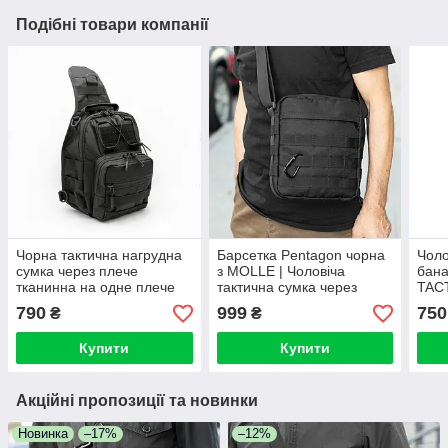
Подібні товари компанії
Чорна тактична нагрудна
Барсетка Pentagon чорна
Чоло
сумка через плече
з MOLLE | Чоловіча
бана
тканинна на одне плече
тактична сумка через
TACT
Слінг для міста
плече | Тканинна
з тк
790
999
750
₴
₴
Купити
Купити
Акційні пропозиції та новинки
Новинка
–17%
–12%