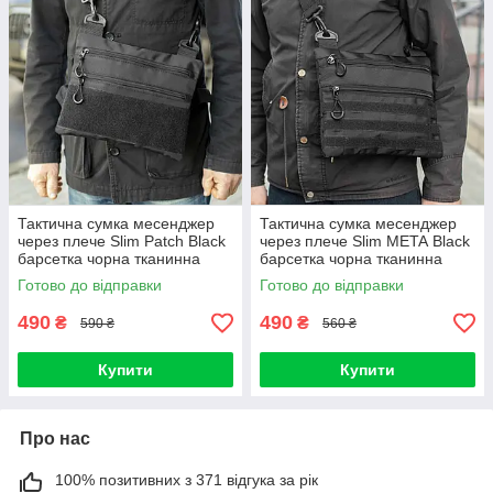
Тактична сумка месенджер
Тактична сумка месенджер
через плече Slim Patch Black
через плече Slim META Black
барсетка чорна тканинна
барсетка чорна тканинна
Готово до відправки
Готово до відправки
490
490
₴
₴
590 ₴
560 ₴
Купити
Купити
Про нас
100% позитивних з 371 відгука за рік