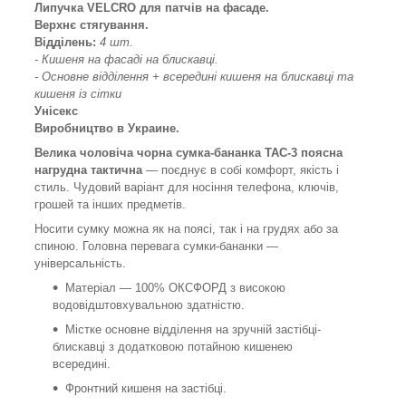
Липучка VELCRO для патчів на фасаде.
Верхнє стягування.
Відділень:
4 шт.
- Кишеня на фасаді на блискавці.
- Основне відділення + всередині кишеня на блискавці та
кишеня із сітки
Унісекс
Виробництво в Украине.
Велика чоловіча чорна сумка-бананка TAC-3 поясна
нагрудна тактична
— поєднує в собі комфорт, якість і
стиль. Чудовий варіант для носіння телефона, ключів,
грошей та інших предметів.
Носити сумку можна як на поясі, так і на грудях або за
спиною. Головна перевага сумки-бананки —
універсальність.
Матеріал — 100% ОКСФОРД з високою
водовідштовхувальною здатністю.
Містке основне відділення на зручній застібці-
блискавці з додатковою потайною кишенею
всередині.
Фронтний кишеня на застібці.