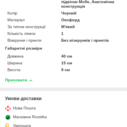
підвіски Molle, Анатомічна
конструкція
Колір
Чорний
Матеріал
Оксфорд
За типом конструкції
М'який
Кількість лямок
1
Візерунки і принти
Без візерунків і принтів
Габаритні розміри
Довжина
40 см
Ширина
15 см
Висота
9 см
Приховати
Умови доставки
Нова Пошта
Магазини Rozetka
Укрпошта