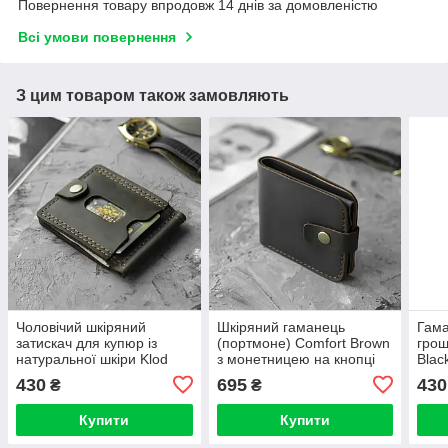
Повернення товару впродовж 14 днів за домовленістю
Всі умови повернення
З цим товаром також замовляють
Чоловічий шкіряний
Шкіряний гаманець
Гама
затискач для купюр із
(портмоне) Comfort Brown
грош
натуральної шкіри Klod
з монетницею на кнопці
Blac
коричневої ручної роботи.
темно-коричневий Crazy
ручн
430
695
430
₴
₴
Тримачі для грошей
Horse
для 
Купити
Купити