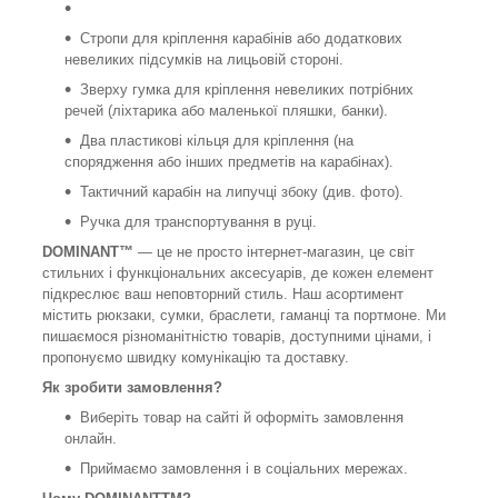
Стропи для кріплення карабінів або додаткових
невеликих підсумків на лицьовій стороні.
Зверху гумка для кріплення невеликих потрібних
речей (ліхтарика або маленької пляшки, банки).
Два пластикові кільця для кріплення (на
спорядження або інших предметів на карабінах).
Тактичний карабін на липучці збоку (див. фото).
Ручка для транспортування в руці.
DOMINANT™
— це не просто інтернет-магазин, це світ
стильних і функціональних аксесуарів, де кожен елемент
підкреслює ваш неповторний стиль. Наш асортимент
містить рюкзаки, сумки, браслети, гаманці та портмоне. Ми
пишаємося різноманітністю товарів, доступними цінами, і
пропонуємо швидку комунікацію та доставку.
Як зробити замовлення?
Виберіть товар на сайті й оформіть замовлення
онлайн.
Приймаємо замовлення і в соціальних мережах.