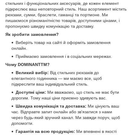
стильних і функціональних аксесуарів, де кожен елемент
підкреслює ваш неповторний стиль. Наш асортимент містить
рюкзаки, сумки, браслети, гаманці та портмоне. Ми
пишаємося різноманітністю товарів, доступними цінами, і
пропонуємо швидку комунікацію та доставку.
Як зробити замовлення?
Виберіть товар на сайті й оформіть замовлення
онлайн.
Приймаємо замовлення і в соціальних мережах.
Чому DOMINANTTM?
Великий вибір:
Від стильних рюкзаків до
елегантного годинника — ми маємо все, щоб
підкреслити ваш індивідуальний стиль.
Доступні ціни:
Ми вважаємо, що стиль не має бути
дорогим. Тому наші ціни приємно здивують вас.
Швидка комунікація та доставка:
Ми цінують ваш
час. Відправте запит онлайн або зв'язатися з нами
через будь-який зручний канал. Ми завжди поруч, щоб
допомогти.
Гарантія на всю продукцію:
Ми впевнені в якості