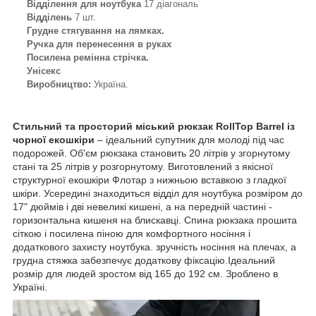
Відділення для ноутбука
17 діагональ
Відділень
7 шт.
Грудне стягування на лямках.
Ручка для перенесення в руках
Посилена ремінна стрічка.
Унісекс
Виробництво:
Україна.
Стильний та просторий міський рюкзак RollTop Barrel із
чорної екошкіри
– ідеальний супутник для молоді під час
подорожей. Об'єм рюкзака становить 20 літрів у згорнутому
стані та 25 літрів у розгорнутому. Виготовлений з якісної
структурної екошкіри Флотар з нижньою вставкою з гладкої
шкіри. Усередині знаходиться відділ для ноутбука розміром до
17" дюймів і дві невеликі кишені, а на передній частині -
горизонтальна кишеня на блискавці. Спина рюкзака прошита
сіткою і посилена піною для комфортного носіння і
додаткового захисту ноутбука. зручність носіння на плечах, а
грудна стяжка забезпечує додаткову фіксацію.Ідеальний
розмір для людей зростом від 165 до 192 см. Зроблено в
Україні.