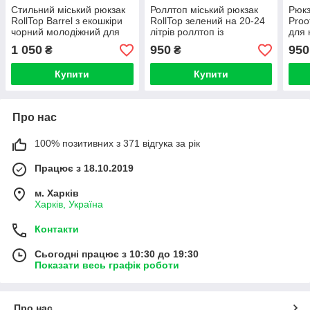
Стильний міський рюкзак
Роллтоп міський рюкзак
Рюкз
RollTop Barrel з екошкіри
RollTop зелений на 20-24
Proo
чорний молодіжний для
літрів роллтоп із
для 
подорожей на 20-25
відділення під ноутбук
см 2
1 050
950
950
₴
₴
л. Рол Топ
(45х
Купити
Купити
Про нас
100% позитивних з 371 відгука за рік
Працює з 18.10.2019
м. Харків
Харків, Україна
Контакти
Сьогодні працює з 10:30 до 19:30
Показати весь графік роботи
Про нас