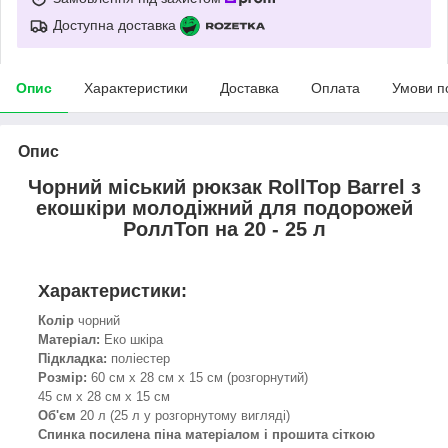
Доступна доставка
Опис
Характеристики
Доставка
Оплата
Умови п
Опис
Чорний міський рюкзак RollTop Barrel з
екошкіри молодіжний для подорожей
РоллТоп на 20 - 25 л
Характеристики:
Колір
чорний
Матеріал:
Еко шкіра
Підкладка:
поліестер
Розмір:
60 см х 28 см х 15 см (розгорнутий)
45 см х 28 см х 15 см
Об'єм
20 л (25 л у розгорнутому вигляді)
Спинка посилена піна матеріалом і прошита сіткою