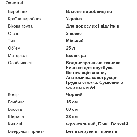
Основні
Виробник
Власне виробництво
Країна виробник
Україна
Вікова група
Для дорослих і підлітків
Стать
Унісекс
Тип
Міський
Об`єм
25 л
Матеріал
Екошкіра
Особливості
Водонепроникна тканина,
Кишеня для ноутбука,
Вентиляція спини,
Анатомічна конструкція,
Грудна стяжка, Сумісний з
форматом А4
Колір
Чорний
Глибина
15 см
Висота
60 см
Ширина
28 см
Кишені
Фронтальний, Бічні, Верхній
Візерунки і принти
Без візерунків і принтів