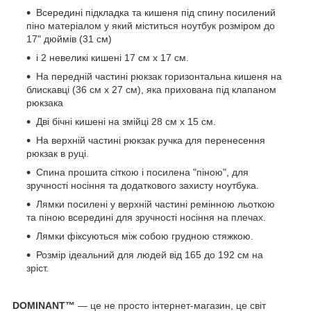
Всередині підкладка та кишеня під спину посилений
піно матеріалом у який міститься ноутбук розміром до
17" дюймів (31 см)
і 2 невеликі кишені 17 см х 17 см.
На передній частині рюкзак горизонтальна кишеня на
блискавці (36 см х 27 см), яка прихована під клапаном
рюкзака
Дві бічні кишені на змійці 28 см х 15 см.
На верхній частині рюкзак ручка для перенесення
рюкзак в руці.
Спина прошита сіткою і посилена "піною", для
зручності носіння та додаткового захисту ноутбука.
Лямки посилені у верхній частині ремінною льоткою
та піною всередині для зручності носіння на плечах.
Лямки фіксуються між собою грудною стяжкою.
Розмір ідеальний для людей від 165 до 192 см на
зріст.
DOMINANT™
— це не просто інтернет-магазин, це світ