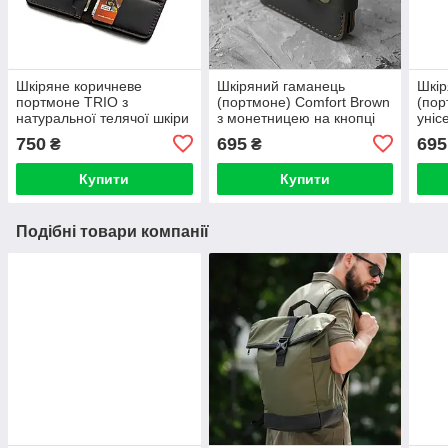
Шкіряне коричневе
Шкіряний гаманець
Шкір
портмоне TRIO з
(портмоне) Comfort Brown
(пор
натуральної телячої шкіри
з монетницею на кнопці
уніс
ручної роботи Гаманець
темно-коричневий Crazy
мон
750
695
695
₴
₴
Купюрник
Horse
Купити
Купити
Подібні товари компанії