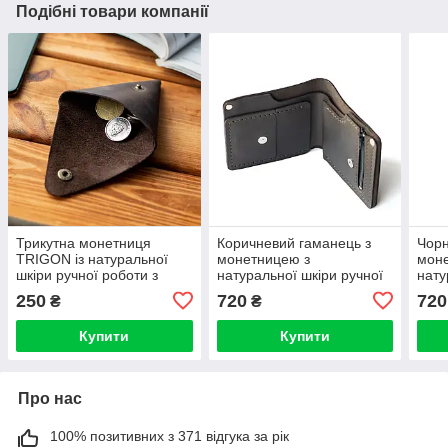
Подібні товари компанії
Трикутна монетниця
Коричневий гаманець з
Чорн
TRIGON із натуральної
монетницею з
мон
шкіри ручної роботи з
натуральної шкіри ручної
нату
фіксацією на кнопці
роботи FORT з фіксацією
робо
250
720
720
₴
₴
коричневого кольору
на кнопці портмоне
на к
гаманець
пор
Купити
Купити
Про нас
100% позитивних з 371 відгука за рік