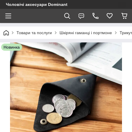
Чоловічі аксесуари Dominant
Товари та послуги
Шкіряні гаманці і портмоне
Трикут
Новинка