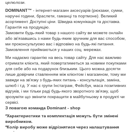
целюлози.
DOMINANT™
- інтернет-магазин аксесуарів (рюкзаки, сумки,
наручні години, браслети, гаманці та портмоне). Великий
асортимент. Доступні ціни. Швидка комунікація та доставка.
Гарантія на продукцію.
Замовити будь-який товар з нашого сайту ви можете онлайн
або зв'язавшись з нами будь-яким зручним для вас способом,
ми проконсультуємо вас і відповімо на будь-які питання.
Замовлення приймаються у наших соц. мережах.
Ми надаємо гарантію на весь товар сайту. Для нас важливо
отримати клієнта, який повертатиметься за новими покупками
для себе або на подарунок близьким. Цього можна досягти
лише довірчим ставленням між клієнтом і магазином, тому ми
завжди на зв'язку з будь-яких питань - консультація, заміна,
шлюб і т.д. У нас є групи Інстаграм, Фейсбук, маса позитивних
відгуків, і ми тільки раді будь-якого зворотного зв'язку, щоб
зрозуміти що змінити покращити в майбутньому в продукті чи
сервісі.
З повагою команда Dominant - shop
*Характеристики та комплектація можуть бути змінені
виробником.
*Колір виробу може відрізнятися через налаштування