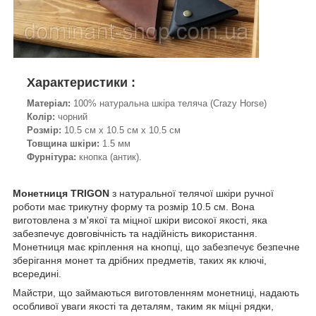
Характеристики :
Матеріал:
100% натуральна шкіра теляча (Crazy Horse)
Колір:
чорний
Розмір:
10.5 см х 10.5 см х 10.5 см
Товщина шкіри:
1.5 мм
Фурнітура:
кнопка (антик).
Монетниця TRIGON
з натуральної телячої шкіри ручної
роботи має трикутну форму та розмір 10.5 см. Вона
виготовлена з м'якої та міцної шкіри високої якості, яка
забезпечує довговічність та надійність використання.
Монетниця має кріплення на кнопці, що забезпечує безпечне
зберігання монет та дрібних предметів, таких як ключі,
всередині.
Майстри, що займаються виготовленням монетниці, надають
особливої уваги якості та деталям, таким як міцні рядки,