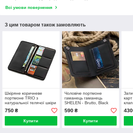
Всі умови повернення
З цим товаром також замовляють
Шкіряне коричневе
Чоловіче портмоне
Зати
портмоне TRIO з
гаманець гаманець
карт
натуральної телячої шкіри
SHELEN - Brutto, Black
клап
ручної роботи Гаманець
кори
750
590
430
₴
₴
Купюрник
Brow
Купити
Купити