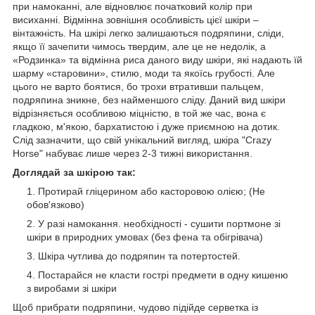
при намоканні, але відновлює початковий колір при
висиханні. Відмінна зовнішня особливість цієї шкіри –
вінтажність. На шкірі легко залишаються подряпини, сліди,
якщо її зачепити чимось твердим, але це не недолік, а
«Родзинка» та відмінна риса даного виду шкіри, які надають їй
шарму «старовини», стилю, моди та якоїсь грубості. Але
цього не варто боятися, бо трохи втративши пальцем,
подряпина зникне, без найменшого сліду. Даний вид шкіри
відрізняється особливою міцністю, в той же час, вона є
гладкою, м'якою, бархатистою і дуже приємною на дотик.
Слід зазначити, що свій унікальний вигляд, шкіра "Crazy
Horse" набуває лише через 2-3 тижні використання.
Доглядай за шкірою так:
Протирай гліцерином або касторовою олією; (Не
обов'язково)
У разі намокання. необхідності - сушити портмоне зі
шкіри в природних умовах (без фена та обігрівача)
Шкіра чутлива до подряпин та потертостей.
Постарайся не класти гострі предмети в одну кишеню
з виробами зі шкіри
Щоб прибрати подряпини, чудово підійде серветка із