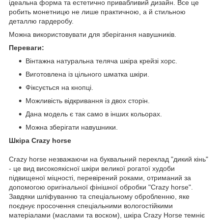
ідеальна форма та естетично привабливий дизайн. Все це
робить монетницю не лише практичною, а й стильною
деталлю гардеробу.
Можна використовувати для зберігання навушників.
Переваги:
Вінтажна натуральна теляча шкіра крейзі хорс.
Виготовлена із цільного шматка шкіри.
Фіксується на кнопці.
Можливість відкривання із двох сторін.
Дана модель є так само в інших кольорах.
Можна зберігати навушники.
Шкіра Crazy horse
Crazy horse незважаючи на буквальний переклад "дикий кінь"
- це вид високоякісної шкіри великої рогатої худоби
підвищеної міцності, перевірений роками, отриманий за
допомогою оригінальної фінішної обробки "Crazy horse".
Завдяки шліфуванню та спеціальному обробленню, яке
поєднує просочення спеціальними вологостійкими
матеріалами (маслами та воском), шкіра Crazy Horse темніє