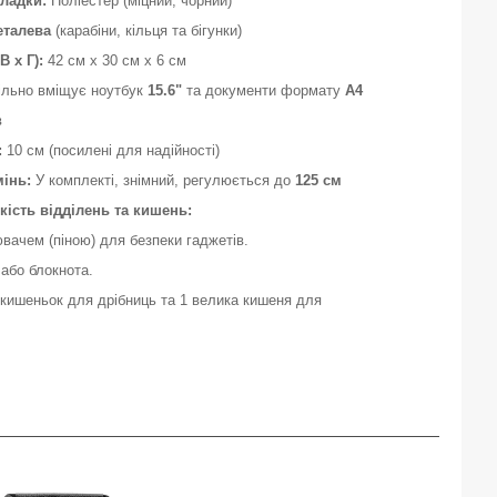
кладки:
Поліестер (міцний, чорний)
еталева
(карабіни, кільця та бігунки)
В х Г):
42 см х 30 см х 6 см
льно вміщує ноутбук
15.6"
та документи формату
А4
в
:
10 см (посилені для надійності)
інь:
У комплекті, знімний, регулюється до
125 см
кість відділень та кишень:
вачем (піною) для безпеки гаджетів.
 або блокнота.
 кишеньок для дрібниць та 1 велика кишеня для