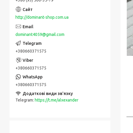
http://dominant-shop.com.ua
dominant4059@gmail.com
+380660371575
+380660371575
+380660371575
Telegram
https://t.me/alxexander