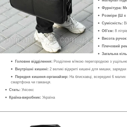
Матеріал під
Фурнітура:
М
Розміри (Ш х 
Сумісність:
Ві
Об'єм:
8 літрі
Висота ручок
Плечовий рем
Загальна кіль
Головне відділення:
Розділене м'якою перегородкою з ущільню
Внутрішні кишені:
2 великі відкриті кишені для мишки, зарядки
Передня кишеня-органайзер:
На блискавці, всередині 6 малих
смартфона чи гаманця.
Стать:
Унісекс
Країна-виробник:
Україна