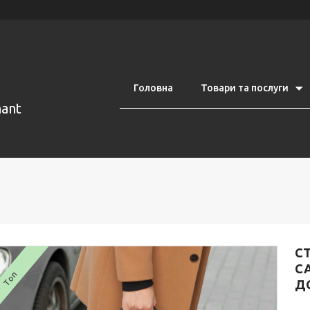
Головна
Товари та послуги
nant
С
CA
Топ
ДО