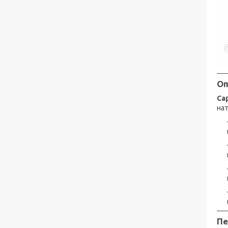
Оп
Cap
нат
Пе