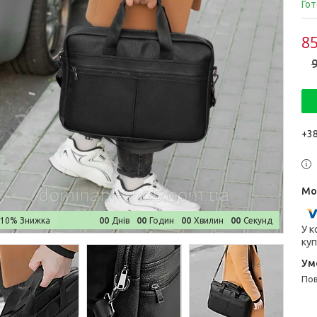
Гот
85
9
+38
0
0
0
0
0
0
0
0
–10%
Днів
Годин
Хвилин
Секунд
У к
куп
п