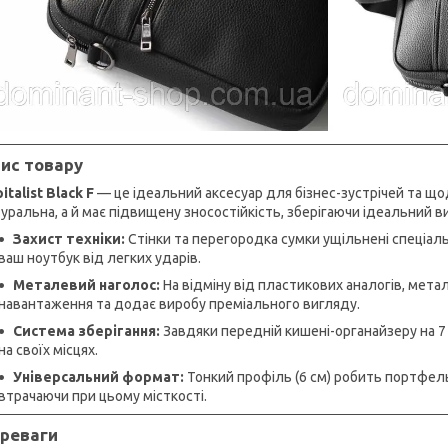
ис товару
italist Black F
— це ідеальний аксесуар для бізнес-зустрічей та що
уральна, а й має підвищену зносостійкість, зберігаючи ідеальний в
Захист техніки:
Стінки та перегородка сумки ущільнені спеціаль
ваш ноутбук від легких ударів.
Металевий наголос:
На відміну від пластикових аналогів, метал
навантаження та додає виробу преміального вигляду.
Система зберігання:
Завдяки передній кишені-органайзеру на 7 
на своїх місцях.
Універсальний формат:
Тонкий профіль (6 см) робить портфель
втрачаючи при цьому місткості.
реваги