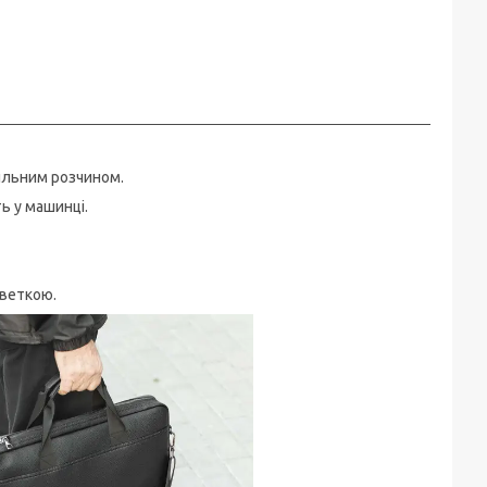
ильним розчином.
ь у машинці.
рветкою.