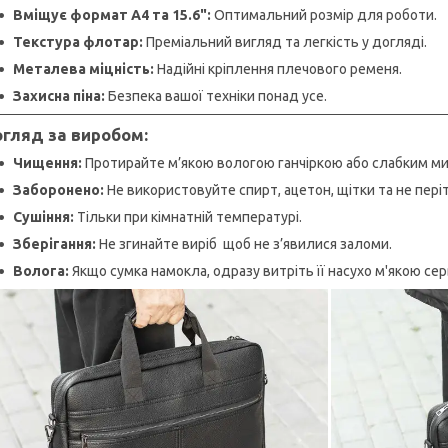
Вміщує формат А4 та 15.6":
Оптимальний розмір для роботи.
Текстура флотар:
Преміальний вигляд та легкість у догляді.
Металева міцність:
Надійні кріплення плечового ременя.
Захисна піна:
Безпека вашої техніки понад усе.
гляд за виробом:
Чищення:
Протирайте м’якою вологою ганчіркою або слабким м
Заборонено:
Не використовуйте спирт, ацетон, щітки та не періт
Сушіння:
Тільки при кімнатній температурі.
Зберігання:
Не згинайте виріб щоб не з’явилися заломи.
Волога:
Якщо сумка намокла, одразу витріть її насухо м'якою се