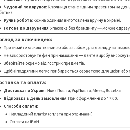
Чудовий подарунок
: Ключниця стане гідним презентом на день
батька.
Ручна робота
: Кожна одиниця виготовлена вручну в Україні.
Готова до дарування
: Упаковка без брендингу — можна одразу
гляд за ключницею:
Протирайте м'якою тканиною або засобом для догляду за шкірою
Не використовуйте фен при намоканні — дайте виробу висохнут
Зберігайте окремо від гострих предметів.
Дрібні подряпини легко прибираються серветкою для шкіри або 
ставка та оплата:
Доставка по Україні
: Нова Пошта, УкрПошта, Meest, Rozetka.
Відправка в день замовлення
: При оформленні до 17:00.
Способи оплати
:
Накладений платіж (оплата при отриманні).
Оплата на IBAN.