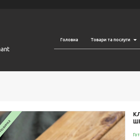
Головна
Товари та послуги
nant
К
Ш
Новинка
Гот