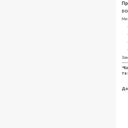
Пр
DO
Ми
Зам
*
К
та
До