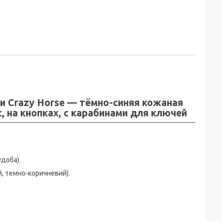
жи Crazy Horse — тёмно-синяя кожаная
, на кнопках, с карабинами для ключей
удоба).
й, темно-коричневий).