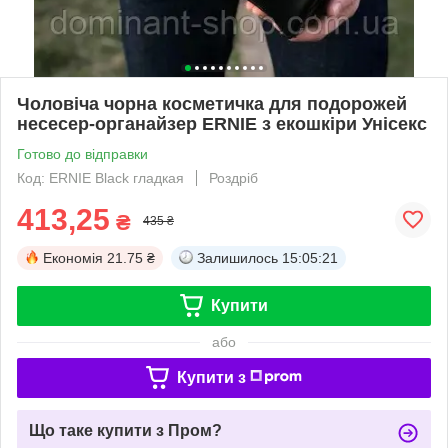
Чоловіча чорна косметичка для подорожей
несесер-органайзер ERNIE з екошкіри Унісекс
Готово до відправки
Код: ERNIE Black гладкая
Роздріб
413,25
₴
435 ₴
Економія
21.75 ₴
Залишилось
15:05:20
Купити
або
Купити з
Що таке купити з Пром?