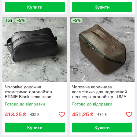
Купити
Купити
Топ
–5%
–5%
Чоловіча дорожня
Чоловіча коричнева
косметичка-органайзер
косметичка для подорожей
ERNIE Black з екошкіри
несесер-органайзер LUMA
несесер для подорожей
Brown з екошкіри Унісекс
Готово до відправки
Готово до відправки
413,25
451,25
₴
₴
435 ₴
475 ₴
Купити
Купити