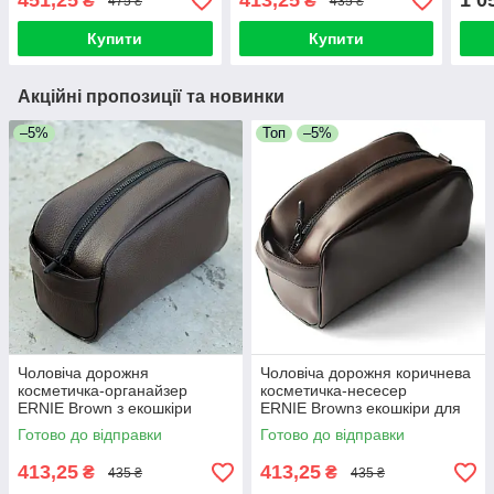
451,25
413,25
1 0
₴
₴
475 ₴
435 ₴
екошкіри Унісекс
- 25
Купити
Купити
Акційні пропозиції та новинки
–5%
Топ
–5%
Чоловіча дорожня
Чоловіча дорожня коричнева
косметичка-органайзер
косметичка-несесер
ERNIE Brown з екошкіри
ERNIE Brownз екошкіри для
несесер для подорожей
подорожей
Готово до відправки
Готово до відправки
коричнева
413,25
413,25
₴
₴
435 ₴
435 ₴