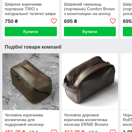
Шкіряне коричневе
Шкіряний гаманець
Шкір
портмоне TRIO з
(портмоне) Comfort Brown
(пор
натуральної телячої шкіри
з монетницею на кнопці
уніс
ручної роботи Гаманець
темно-коричневий Crazy
мон
750
695
695
₴
₴
Купюрник
Horse
Купити
Купити
Подібні товари компанії
Чоловіча коричнева
Чоловіча дорожня
Чорн
косметичка для
коричнева косметичка-
Roll
подорожей несесер-
несесер ERNIE Brownз
моло
органайзер LUMA Brown з
екошкіри для подорожей
подо