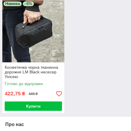
Новинка
–5%
Косметичка чорна тканинна
дорожня LM Black несесер
Унісекс
Готово до відправки
422,75
₴
445 ₴
Купити
Про нас