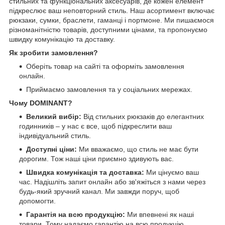
стильних та функціональних аксесуарів, де кожен елемент
підкреслює ваш неповторний стиль. Наш асортимент включає
рюкзаки, сумки, браслети, гаманці і портмоне. Ми пишаємося
різноманітністю товарів, доступними цінами, та пропонуємо
швидку комунікацію та доставку.
Як зробити замовлення?
Оберіть товар на сайті та оформіть замовлення
онлайн.
Приймаємо замовлення та у соціальних мережах.
Чому DOMINANT?
Великий вибір:
Від стильних рюкзаків до елегантних
годинників – у нас є все, щоб підкреслити ваш
індивідуальний стиль.
Доступні ціни:
Ми вважаємо, що стиль не має бути
дорогим. Тож наші ціни приємно здивують вас.
Швидка комунікація та доставка:
Ми цінуємо ваш
час. Надішліть запит онлайн або зв'яжіться з нами через
будь-який зручний канал. Ми завжди поруч, щоб
допомогти.
Гарантія на всю продукцію:
Ми впевнені як наші
товари. Тому надаємо гарантію на всю продукцію.