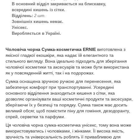
В основний відділ закривається на блискавку,
всередині кишень із сітки.
Відділень:
2 шт.
Зовнішніх кишень немає.
Унісекс.
Виробляється в Україні.
Чоловіча чорна Сумка-косметичка ERNIE
виготовлена
з
якісної гладкої екошкіри, яка надає їй елегантного та
стильного вигляду. Вона ідеально підходить для зберігання
чоловічої косметики та аксесуарів та може бути використана
як у повсякденній житті, так і на подорожах.
Сумка оснащена зручною ручкою для перенесення, яка
забезпечує комфорт при транспортуванні. Усередині
основного відділення знаходиться кишеня з сітки, яка
дозволяє організувати ваші косметичні продукти та аксесуари,
зберігаючи їх у безпеці та порядку. Сумка також має досить
великий обсяг, щоб помістити піну для гоміння, дезодоранту,
спрей, серветки та парфуми.
Ця чоловіча чорна сумка-косметичка унісекс, тому вона може
використовуватись і чоловіками, і жінками. Її висока якість,
зручність та універсальність роблять її привабливою для