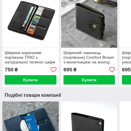
Шкіряне коричневе
Шкіряний гаманець
Шкір
портмоне TRIO з
(портмоне) Comfort Brown
(пор
натуральної телячої шкіри
з монетницею на кнопці
уніс
ручної роботи Гаманець
темно-коричневий Crazy
мон
750
695
695
₴
₴
Купюрник
Horse
Купити
Купити
Подібні товари компанії