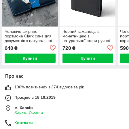
Чоловіче шкіряне
Чорний гаманець із
Чоло
портмоне Сlark синє для
монетницею з
порт
документів з натуральної
натуральної шкіри ручної
кори
телячої шкіри з фіксацією
роботи FORT з фіксацією
теля
640
720
590
₴
₴
на кнопці
на кнопці гаманець
робо
портмоне
гама
Купити
Купити
Про нас
100% позитивних з 374 відгуків за рік
Працює з 18.10.2019
м. Харків
Харків, Україна
Контакти