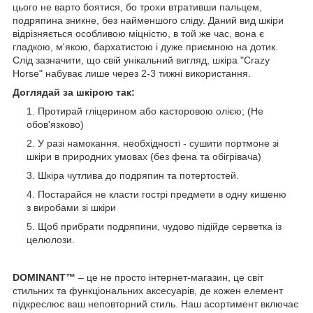
цього не варто боятися, бо трохи втративши пальцем,
подряпина зникне, без найменшого сліду. Даний вид шкіри
відрізняється особливою міцністю, в той же час, вона є
гладкою, м'якою, бархатистою і дуже приємною на дотик.
Слід зазначити, що свій унікальний вигляд, шкіра "Crazy
Horse" набуває лише через 2-3 тижні використання.
Доглядай за шкірою так:
Протирай гліцерином або касторовою олією; (Не
обов'язково)
У разі намокання. необхідності - сушити портмоне зі
шкіри в природних умовах (без фена та обігрівача)
Шкіра чутлива до подряпин та потертостей.
Постарайся не класти гострі предмети в одну кишеню
з виробами зі шкіри
Щоб прибрати подряпини, чудово підійде серветка із
целюлози.
DOMINANT™
– це не просто інтернет-магазин, це світ
стильних та функціональних аксесуарів, де кожен елемент
підкреслює ваш неповторний стиль. Наш асортимент включає