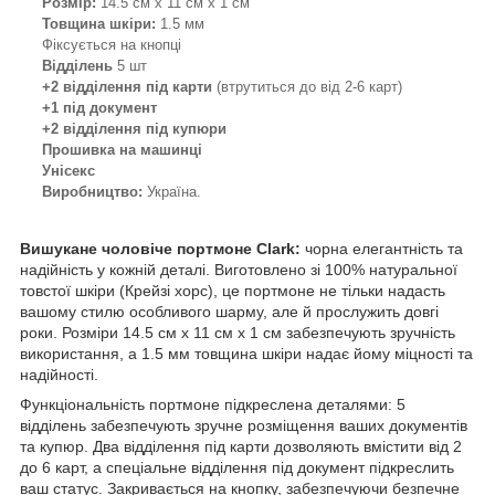
Розмір:
14.5 см х 11 см х 1 см
Товщина шкіри:
1.5 мм
Фіксується на кнопці
Відділень
5 шт
+2 відділення під карти
(втрутиться до від 2-6 карт)
+1 під документ
+2 відділення під купюри
Прошивка на машинці
Унісекс
Виробництво:
Україна.
Вишукане чоловіче портмоне Сlark:
чорна елегантність та
надійність у кожній деталі. Виготовлено зі 100% натуральної
товстої шкіри (Крейзі хорс), це портмоне не тільки надасть
вашому стилю особливого шарму, але й прослужить довгі
роки. Розміри 14.5 см х 11 см х 1 см забезпечують зручність
використання, а 1.5 мм товщина шкіри надає йому міцності та
надійності.
Функціональність портмоне підкреслена деталями: 5
відділень забезпечують зручне розміщення ваших документів
та купюр. Два відділення під карти дозволяють вмістити від 2
до 6 карт, а спеціальне відділення під документ підкреслить
ваш статус. Закривається на кнопку, забезпечуючи безпечне