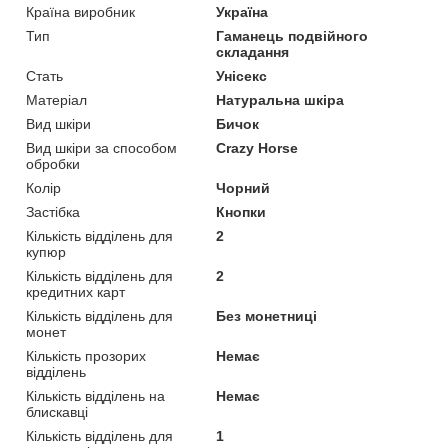
Країна виробник
Україна
Тип
Гаманець подвійного
складання
Стать
Унісекс
Матеріал
Натуральна шкіра
Вид шкіри
Бичок
Вид шкіри за способом
Crazy Horse
обробки
Колір
Чорний
Застібка
Кнопки
Кількість відділень для
2
купюр
Кількість відділень для
2
кредитних карт
Кількість відділень для
Без монетниці
монет
Кількість прозорих
Немає
відділень
Кількість відділень на
Немає
блискавці
Кількість відділень для
1