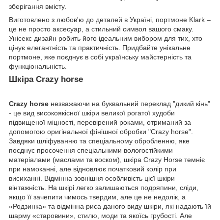
зберігання вмісту.
Виготовлено з любов'ю до деталей в Україні, портмоне Klark –
це не просто аксесуар, а стильний символ вашого смаку.
Унісекс дизайн робить його ідеальним вибором для тих, хто
цінує елегантність та практичність. Придбайте унікальне
портмоне, яке поєднує в собі українську майстерність та
функціональність.
Шкіра Crazy horse
Crazy horse
незважаючи на буквальний переклад "дикий кінь"
- це вид високоякісної шкіри великої рогатої худоби
підвищеної міцності, перевірений роками, отриманий за
допомогою оригінальної фінішної обробки "Crazy horse".
Завдяки шліфуванню та спеціальному обробленню, яке
поєднує просочення спеціальними вологостійкими
матеріалами (маслами та воском), шкіра Crazy Horse темніє
при намоканні, але відновлює початковий колір при
висиханні. Відмінна зовнішня особливість цієї шкіри –
вінтажність. На шкірі легко залишаються подряпини, сліди,
якщо її зачепити чимось твердим, але це не недолік, а
«Родзинка» та відмінна риса даного виду шкіри, які надають їй
шарму «старовини», стилю, моди та якоїсь грубості. Але