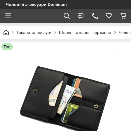
Чоловічі аксесуари Dominant
Товари та послуги
Шкіряні гаманці і портмоне
Чолові
Топ