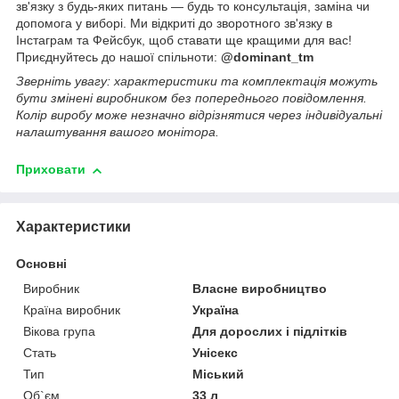
зв'язку з будь-яких питань — будь то консультація, заміна чи
допомога у виборі. Ми відкриті до зворотного зв'язку в
Інстаграм та Фейсбук, щоб ставати ще кращими для вас!
Приєднуйтесь до нашої спільноти:
@dominant_tm
Зверніть увагу: характеристики та комплектація можуть
бути змінені виробником без попереднього повідомлення.
Колір виробу може незначно відрізнятися через індивідуальні
налаштування вашого монітора.
Приховати
Характеристики
Основні
Виробник
Власне виробництво
Країна виробник
Україна
Вікова група
Для дорослих і підлітків
Стать
Унісекс
Тип
Міський
Об`єм
33 л