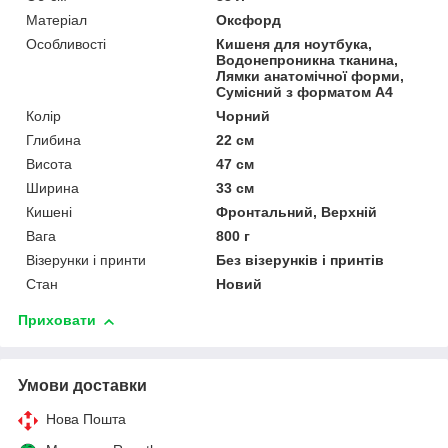
Матеріал
Оксфорд
Особливості
Кишеня для ноутбука,
Водонепроникна тканина,
Лямки анатомічної форми,
Сумісний з форматом А4
Колір
Чорний
Глибина
22 см
Висота
47 см
Ширина
33 см
Кишені
Фронтальний, Верхній
Вага
800 г
Візерунки і принти
Без візерунків і принтів
Стан
Новий
Приховати
Умови доставки
Нова Пошта