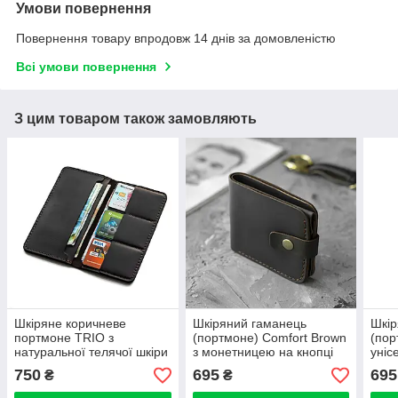
Умови повернення
Повернення товару впродовж 14 днів за домовленістю
Всі умови повернення
З цим товаром також замовляють
Шкіряне коричневе
Шкіряний гаманець
Шкір
портмоне TRIO з
(портмоне) Comfort Brown
(пор
натуральної телячої шкіри
з монетницею на кнопці
уніс
ручної роботи Гаманець
темно-коричневий Crazy
мон
750
695
695
₴
₴
Купюрник
Horse