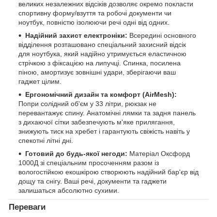
великих незалежних відсіків дозволяє окремо покласти
спортивну форму/взуття та робочі документи чи
ноутбук, повністю ізолюючи речі одні від одних.
Надійний захист електроніки:
Всередині основного
відділення розташовано спеціальний захисний відсік
для ноутбука, який надійно утримується еластичною
стрічкою з фіксацією на липучці. Спинка, посилена
піною, амортизує зовнішні удари, зберігаючи ваш
гаджет цілим.
Ергономічний дизайн та комфорт (AirMesh):
Попри солідний об'єм у 33 літри, рюкзак не
перевантажує спину. Анатомічні лямки та задня панель
з дихаючої сітки забезпечують м'яке прилягання,
знижують тиск на хребет і гарантують свіжість навіть у
спекотні літні дні.
Готовий до будь-якої негоди:
Матеріал Оксфорд
1000Д зі спеціальним просоченням разом із
вологостійкою екошкірою створюють надійний бар'єр від
дощу та снігу. Ваші речі, документи та гаджети
залишаться абсолютно сухими.
Переваги