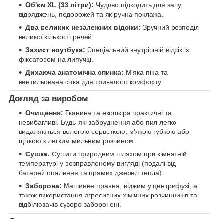
Об'єм XL (33 літри):
Чудово підходить для залу,
відряджень, подорожей та як ручна поклажа.
Два великих незалежних відсіки:
Зручний розподіл
великої кількості речей.
Захист ноутбука:
Спеціальний внутрішній відсік із
фіксатором на липучці.
Дихаюча анатомічна спинка:
М'яка піна та
вентильована сітка для тривалого комфорту.
Догляд за виробом
Очищення:
Тканина та екошкіра практичні та
невибагливі. Будь-які забруднення або пил легко
видаляються вологою серветкою, м'якою губкою або
щіткою з легким мильним розчином.
Сушка:
Сушити природним шляхом при кімнатній
температурі у розправленому вигляді (подалі від
батарей опалення та прямих джерел тепла).
Заборона:
Машинне прання, віджим у центрифузі, а
також використання агресивних хімічних розчинників та
відбілювачів суворо заборонені.