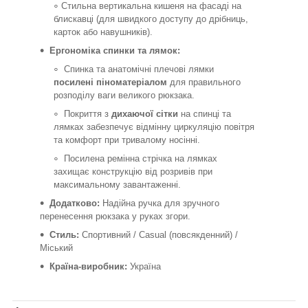
Стильна вертикальна кишеня на фасаді на
блискавці (для швидкого доступу до дрібниць,
карток або навушників).
Ергономіка спинки та лямок:
Спинка та анатомічні плечові лямки
посилені піноматеріалом
для правильного
розподілу ваги великого рюкзака.
Покриття з
дихаючої сітки
на спинці та
лямках забезпечує відмінну циркуляцію повітря
та комфорт при тривалому носінні.
Посилена ремінна стрічка на лямках
захищає конструкцію від розривів при
максимальному завантаженні.
Додатково:
Надійна ручка для зручного
перенесення рюкзака у руках згори.
Стиль:
Спортивний / Casual (повсякденний) /
Міський
Країна-виробник:
Україна