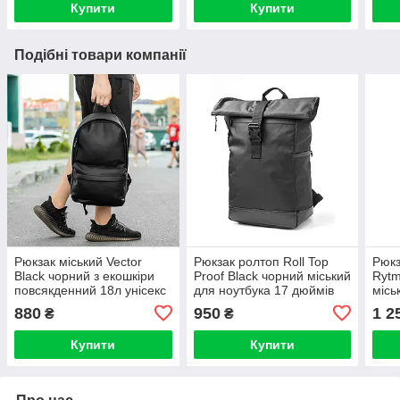
Купити
Купити
Подібні товари компанії
Рюкзак міський Vector
Рюкзак ролтоп Roll Top
Рюкз
Black чорний з екошкіри
Proof Black чорний міський
Rytm
повсякденний 18л унісекс
для ноутбука 17 дюймів
місь
43х26х13 см
см 20-24л унісекс
ноут
880
950
1 2
₴
₴
(45х29х15)
25л 
Купити
Купити