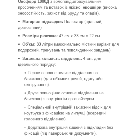
Оксфорд 1000Д
з вологовідштовхувальним
просоченням та вставок із якісної
екошкіри
(висока
зносостійкість, захист від бруду та опадів).
Матеріал підкладки:
Поліестер (щільний,
довговічний)
Розміри рюкзака:
47 см х 33 см х 22 см
Об'єм:
33 літри
(максимально місткий варіант для
подорожей, тренувань та повсякденних завдань)
Загальна кількість відділень:
4 шт.
для
ідеального порядку:
Перше основне велике відділення на
блискавці (для об'ємних речей, одягу або
екіпірування).
Друге повноцінне основне відділення на
блискавці з внутрішнім органайзером.
Спеціальний внутрішній захисний відсік для
ноутбука з фіксацією на липучці (всередині
головного відділення).
Додаткова внутрішня кишеня з підкладки без
фіксації (під павербанк чи документи).