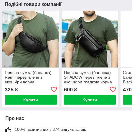
Подібні товари компанії
Поясна сумка (бананка)
Поясна сумка (бананка)
Стил
Remi через плече з
SHADOW через плече з
бана
екошкіри чорна
еко шкіри гладкою чорна
Blac
пояс
325
600
470
₴
₴
4 ві
Купити
Купити
Про нас
100% позитивних з 374 відгуків за рік