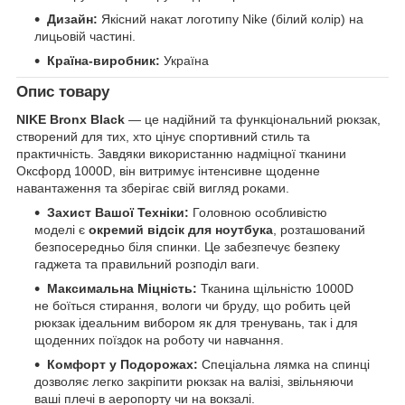
Дизайн:
Якісний накат логотипу Nike (білий колір) на
лицьовій частині.
Країна-виробник:
Україна
Опис товару
NIKE Bronx Black
— це надійний та функціональний рюкзак,
створений для тих, хто цінує спортивний стиль та
практичність. Завдяки використанню надміцної тканини
Оксфорд 1000D, він витримує інтенсивне щоденне
навантаження та зберігає свій вигляд роками.
Захист Вашої Техніки:
Головною особливістю
моделі є
окремий відсік для ноутбука
, розташований
безпосередньо біля спинки. Це забезпечує безпеку
гаджета та правильний розподіл ваги.
Максимальна Міцність:
Тканина щільністю 1000D
не боїться стирання, вологи чи бруду, що робить цей
рюкзак ідеальним вибором як для тренувань, так і для
щоденних поїздок на роботу чи навчання.
Комфорт у Подорожах:
Спеціальна лямка на спинці
дозволяє легко закріпити рюкзак на валізі, звільняючи
ваші плечі в аеропорту чи на вокзалі.