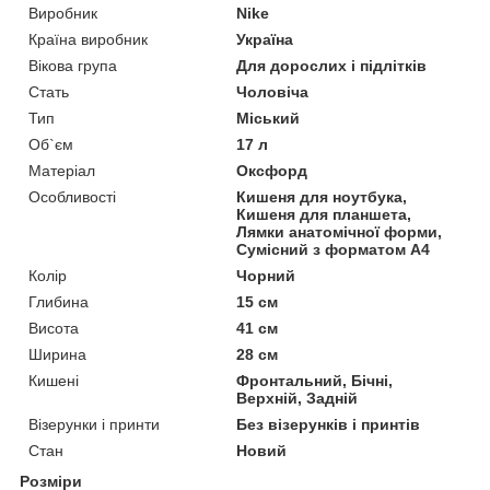
Виробник
Nike
Країна виробник
Україна
Вікова група
Для дорослих і підлітків
Стать
Чоловіча
Тип
Міський
Об`єм
17 л
Матеріал
Оксфорд
Особливості
Кишеня для ноутбука,
Кишеня для планшета,
Лямки анатомічної форми,
Сумісний з форматом А4
Колір
Чорний
Глибина
15 см
Висота
41 см
Ширина
28 см
Кишені
Фронтальний, Бічні,
Верхній, Задній
Візерунки і принти
Без візерунків і принтів
Стан
Новий
Розміри