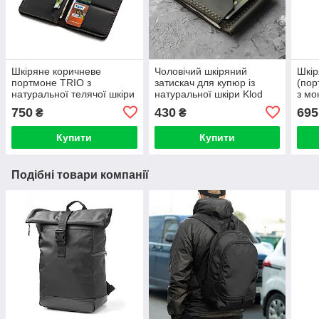
Шкіряне коричневе
Чоловічий шкіряний
Шкір
портмоне TRIO з
затискач для купюр із
(пор
натуральної телячої шкіри
натуральної шкіри Klod
з мо
ручної роботи Гаманець
коричневої ручної роботи.
темн
750
430
695
₴
₴
Купюрник
Тримачі для грошей
Hors
Купити
Купити
Подібні товари компанії