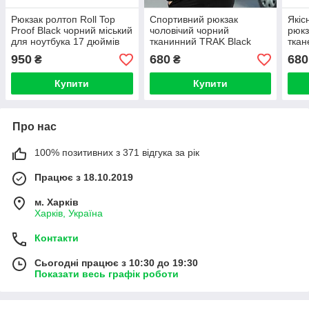
Рюкзак ролтоп Roll Top
Спортивний рюкзак
Якіс
Proof Black чорний міський
чоловічий чорний
рюкз
для ноутбука 17 дюймів
тканинний TRAK Black
ткан
см 20-24л унісекс
молодіжний міський
трен
950
680
680
₴
₴
(45х29х15)
портфель на 20 л із 7
моло
відділеннями
Купити
Купити
Про нас
100% позитивних з 371 відгука за рік
Працює з 18.10.2019
м. Харків
Харків, Україна
Контакти
Сьогодні працює з 10:30 до 19:30
Показати весь графік роботи