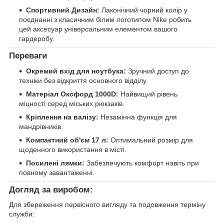
Спортивний Дизайн:
Лаконічний чорний колір у
поєднанні з класичним білим логотипом Nike робить
цей аксесуар універсальним елементом вашого
гардеробу.
Переваги
Окремий вхід для ноутбука:
Зручний доступ до
техніки без відкриття основного відділу.
Матеріал Оксфорд 1000D:
Найвищий рівень
міцності серед міських рюкзаків.
Кріплення на валізу:
Незамінна функція для
мандрівників.
Компактний об'єм 17 л:
Оптимальний розмір для
щоденного використання в місті.
Посилені лямки:
Забезпечують комфорт навіть при
повному завантаженні.
Догляд за виробом:
Для збереження первісного вигляду та подовження терміну
служби: