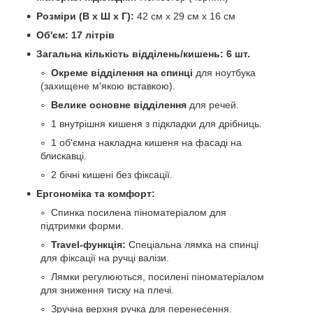
Розміри (В х Ш х Г):
42 см х 29 см х 16 см
Об'єм:
17 літрів
Загальна кількість відділень/кишень:
6 шт.
Окреме відділення на спинці
для ноутбука
(захищене м'якою вставкою).
Велике основне відділення
для речей.
1 внутрішня кишеня з підкладки для дрібниць.
1 об'ємна накладна кишеня на фасаді на
блискавці.
2 бічні кишені без фіксації.
Ергономіка та комфорт:
Спинка посилена піноматеріалом для
підтримки форми.
Travel-функція:
Спеціальна лямка на спинці
для фіксації на ручці валізи.
Лямки регулюються, посилені піноматеріалом
для зниження тиску на плечі.
Зручна верхня ручка для перенесення.