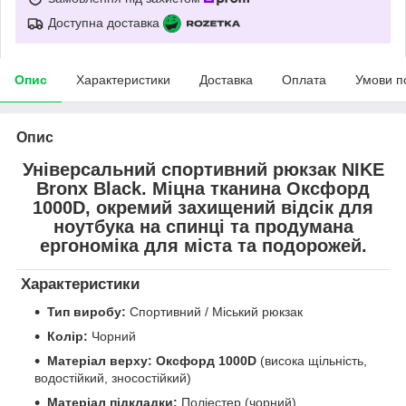
Доступна доставка
Опис
Характеристики
Доставка
Оплата
Умови п
Опис
Універсальний спортивний рюкзак NIKE
Bronx Black.
Міцна тканина Оксфорд
1000D, окремий захищений відсік для
ноутбука на спинці та продумана
ергономіка для міста та подорожей.
Характеристики
Тип виробу:
Спортивний / Міський рюкзак
Колір:
Чорний
Матеріал верху:
Оксфорд 1000D
(висока щільність,
водостійкий, зносостійкий)
Матеріал підкладки:
Поліестер (чорний)